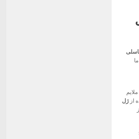
ناسلی
ما
ملایم
ه از
ژل