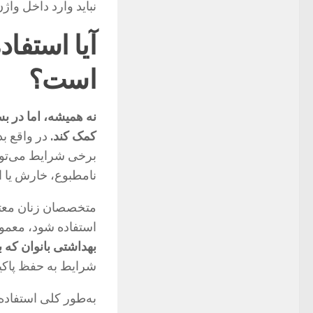
نباید وارد داخل واژ
آیا استفا
است؟
نه همیشه، اما در ب
کمک کند.
در واقع بد
برخی شرایط می‌توانن
نامطبوع، خارش یا ا
متخصصان زنان معتق
استفاده شود، معمول
بهداشتی بانوان که با pH مناسب این ناحیه طراحی شده 
شرایط به حفظ پاکیز
به‌طور کلی استفاده