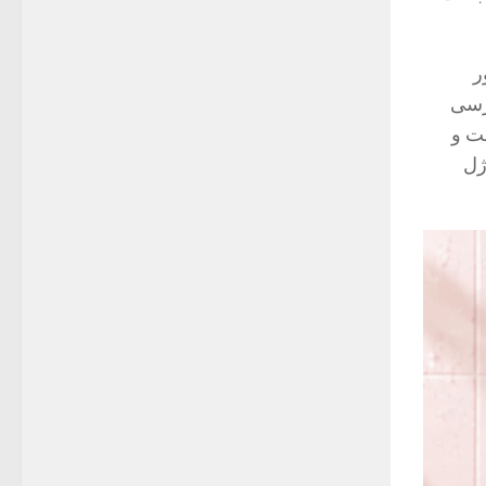
ر
ررسی
ست و
ژل