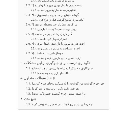
روش تیز کردن و زمان تعویض تیغه
۲) سفت بودن یا شل بودن مهره نگهدارنده
تنظیم درست فشار تیغه روی صفحه
۳) گوشت بیش از حد چرب یا نیمه‌یخ‌زده
آماده‌سازی صحیح گوشت قبل از چرخ کردن
۴) پر کردن بیش از حد محفظه ورودی
روش درست تغذیه گوشت با ماردون
۵) گیر کردن رشته یا پی در صفحه
تمیزکاری و باز کردن انسداد
۶) افت قدرت موتور یا داغ شدن (مدل برقی)
اجازه استراحت به موتور و بررسی وات
۷) مونتاژ نادرست قطعات
ترتیب صحیح چیدن ماردون، تیغه و صفحه
نگهداری درست برای جلوگیری از این مشکلات
تمیزکاری و خشک کردن اصولی پس از هر استفاده
نکات نگهداری تیغه و صفحه‌ها
سوالات متداول (FAQ)
چرا چرخ گوشت من گوشت را له می‌کند به‌جای چرخ کردن؟
هر چند وقت یک‌بار باید تیغه را تیز کرد؟
داغ شدن موتور چرخ گوشت خطرناک است؟
جمع‌بندی
چه زمانی باید چرخ گوشت را تعمیر یا تعویض کرد؟