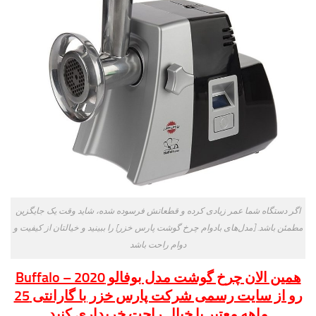
اگر دستگاه شما عمر زیادی کرده و قطعاتش فرسوده شده، شاید وقت یک جایگزین
مطمئن باشد. [مدل‌های بادوام چرخ گوشت پارس خزر] را ببینید و خیالتان از کیفیت و
دوام راحت باشد
همین الان چرخ گوشت مدل بوفالو Buffalo – 2020
رو از سایت رسمی شرکت پارس خزر با گارانتی 25
ماهه معتبر با خیال راحت خریداری کنید