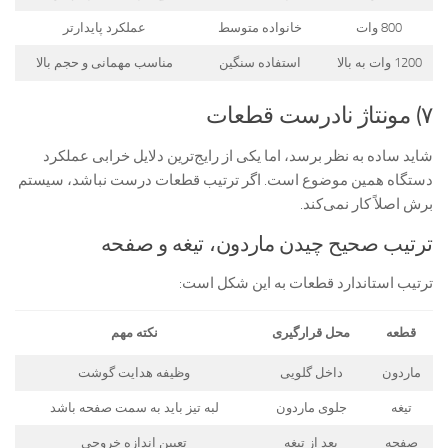
800 وات
خانواده متوسط
عملکرد پایدارتر
1200 وات به بالا
استفاده سنگین
مناسب مهمانی و حجم بالا
۷) مونتاژ نادرست قطعات
شاید ساده به نظر برسد، اما یکی از رایج‌ترین دلایل خرابی عملکرد
دستگاه همین موضوع است. اگر ترتیب قطعات درست نباشد، سیستم
برش اصلاً کار نمی‌کند.
ترتیب صحیح چیدن ماردون، تیغه و صفحه
ترتیب استاندارد قطعات به این شکل است:
قطعه
محل قرارگیری
نکته مهم
ماردون
داخل گلویی
وظیفه هدایت گوشت
تیغه
جلوی ماردون
لبه تیز باید به سمت صفحه باشد
صفحه
بعد از تیغه
تعیین اندازه خروجی